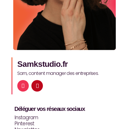
Samkstudio.fr
Sam, content manager des entreprises.
I
P
n
i
s
n
t
t
a
e
Déléguer vos réseaux sociaux
g
r
r
e
Instagram
a
s
Pinterest
m
t