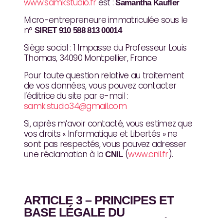
www.samkstudio.fr
est :
Samantha Kaufler
Micro-entrepreneure immatriculée sous le
n°
SIRET 910 588 813 00014
Siège social : 1 Impasse du Professeur Louis
Thomas, 34090 Montpellier, France
Pour toute question relative au traitement
de vos données, vous pouvez contacter
l’éditrice du site par e-mail :
samk.studio34@gmail.com
Si, après m’avoir contacté, vous estimez que
vos droits « Informatique et Libertés » ne
sont pas respectés, vous pouvez adresser
une réclamation à la
(
www.cnil.fr
).
CNIL
ARTICLE 3 – PRINCIPES ET
BASE LÉGALE DU