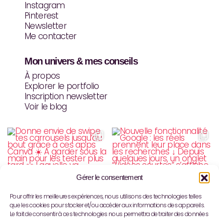
r
e
Instagram
a
s
Pinterest
m
t
Newsletter
Me contacter
Mon univers & mes conseils
À propos
Explorer le portfolio
Inscription newsletter
Voir le blog
Gérer le consentement
Pour offrir les meilleures expériences, nous utilisons des technologies telles
que les cookies pour stocker et/ou accéder aux informations des appareils.
Le fait de consentir à ces technologies nous permettra de traiter des données