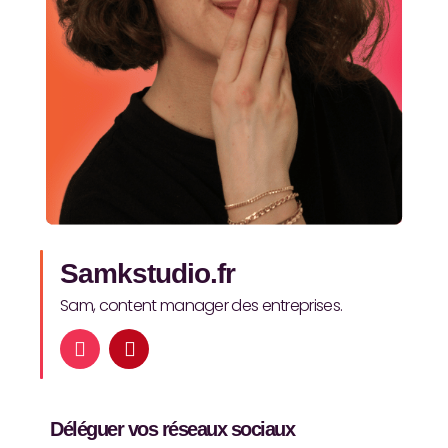
Samkstudio.fr
Sam, content manager des entreprises.
I
P
n
i
s
n
t
t
a
e
Déléguer vos réseaux sociaux
g
r