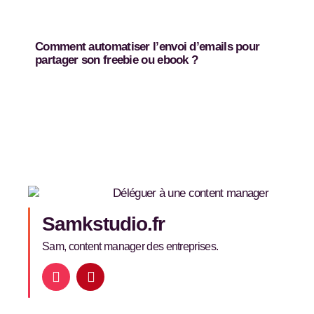
Comment automatiser l’envoi d’emails pour
partager son freebie ou ebook ?
Samkstudio.fr
Sam, content manager des entreprises.
I
P
n
i
s
n
t
t