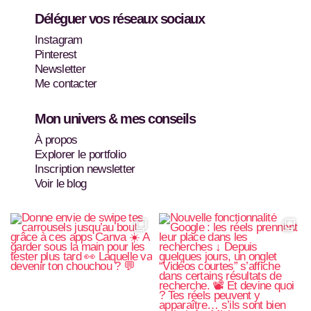
a
e
Déléguer vos réseaux sociaux
g
r
r
e
Instagram
a
s
Pinterest
m
t
Newsletter
Me contacter
Mon univers & mes conseils
À propos
Explorer le portfolio
Inscription newsletter
Voir le blog