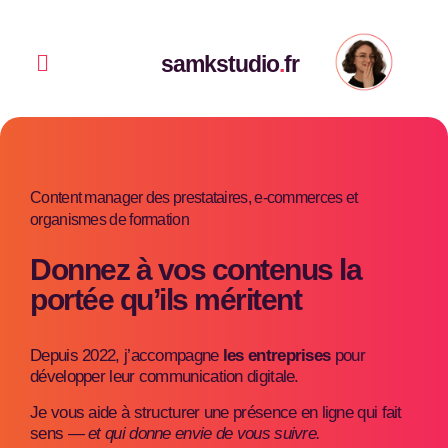
Aller
au
contenu
Menu
samkstudio
.
fr
Content manager des prestataires,
e-commerces et
organismes de formation
Donnez à vos contenus la
portée qu’ils méritent
Depuis 2022, j’accompagne
les entreprises
pour
développer leur communication digitale.
Je vous aide à structurer une présence en ligne qui fait
sens —
et qui donne envie de vous suivre
.