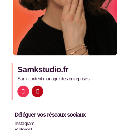
Samkstudio.fr
Sam, content manager des entreprises.
I
P
n
i
s
n
t
t
a
e
Déléguer vos réseaux sociaux
g
r
r
e
Instagram
a
s
Pinterest