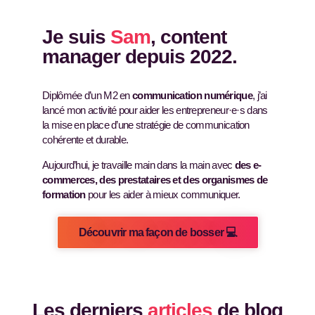
Je suis
Sam
, content
manager depuis 2022.
Diplômée d’un M2 en
communication numérique
,
j’ai
lancé mon activité pour aider les entrepreneur·e·s dans
la mise en place d’une stratégie de communication
cohérente et durable.
Aujourd’hui, je travaille main dans la main avec
des e-
commerces, des prestataires et des organismes de
formation
pour les aider à mieux communiquer.
Découvrir ma façon de bosser 💻
Les derniers
articles
de blog