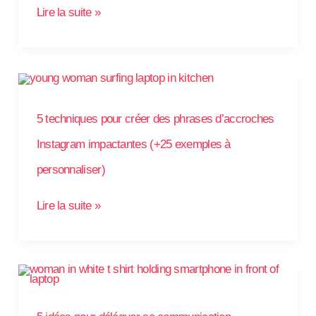
?
Lire la suite »
5
techniques
pour
créer
des
5 techniques pour créer des phrases d’accroches
phrases
d’accroches
Instagram
Instagram impactantes (+25 exemples à
impactantes
(+25
personnaliser)
exemples
à
personnaliser)
Lire la suite »
5
idées
pour
déléguer
sa