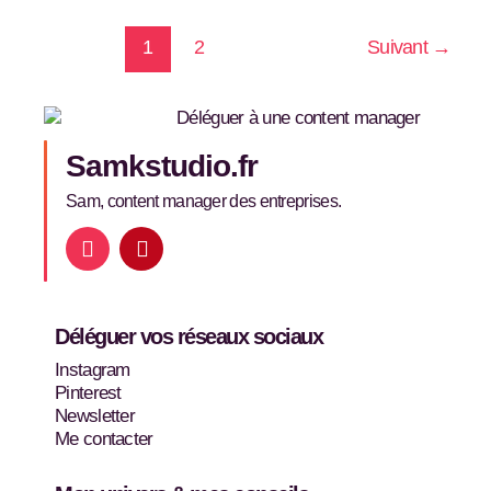
1
2
Suivant
→
Samkstudio.fr
Sam, content manager des entreprises.
I
P
n
i
s
n
t
t
a
e
Déléguer vos réseaux sociaux
g
r
r
e
Instagram
a
s
Pinterest
m
t
Newsletter
Me contacter