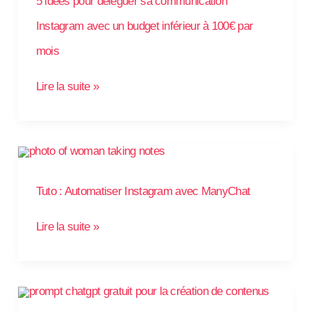
5 idées pour déléguer sa communication
communication
Instagram
avec
Instagram avec un budget inférieur à 100€ par
un
budget
inférieur
mois
à
100€
par
Lire la suite »
mois
Tuto
:
Automatiser
Instagram
avec
Tuto : Automatiser Instagram avec ManyChat
ManyChat
Lire la suite »
11
Prompts
ChatGPT