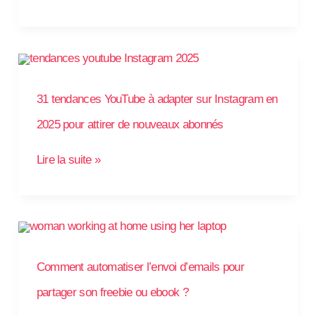
31
tendances
YouTube
à
adapter
31 tendances YouTube à adapter sur Instagram en
sur
Instagram
en
2025 pour attirer de nouveaux abonnés
2025
pour
attirer
Lire la suite »
de
nouveaux
abonnés
Comment
automatiser
l’envoi
d’emails
pour
Comment automatiser l’envoi d’emails pour
partager
son
freebie
partager son freebie ou ebook ?
ou
ebook