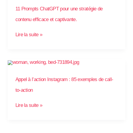
pour
une
11 Prompts ChatGPT pour une stratégie de
stratégie
de
contenu
contenu efficace et captivante.
efficace
et
captivante.
Lire la suite »
Appel
à
l’action
Instagram
:
Appel à l’action Instagram : 85 exemples de call-
85
exemples
de
to-action
call-
to-
action
Lire la suite »