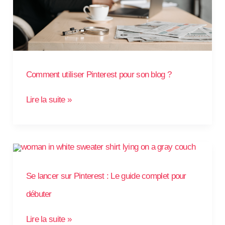
Comment utiliser Pinterest pour son blog ?
Lire la suite »
Se
lancer
sur
Pinterest
:
Se lancer sur Pinterest : Le guide complet pour
Le
guide
complet
débuter
pour
débuter
Lire la suite »