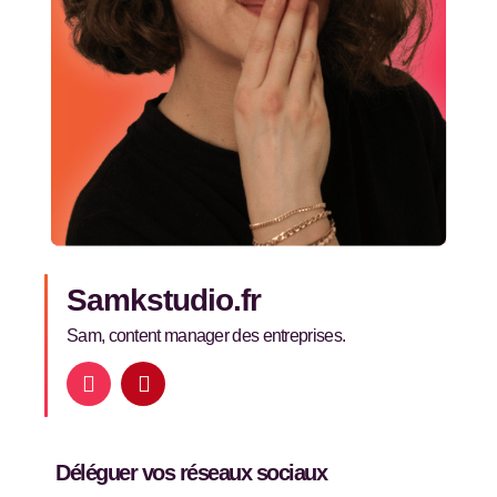
Samkstudio.fr
Sam, content manager des entreprises.
I
P
n
i
s
n
t
t
a
e
Déléguer vos réseaux sociaux
g
r