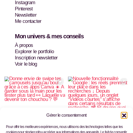
r
e
Instagram
a
s
Pinterest
m
t
Newsletter
Me contacter
Mon univers & mes conseils
À propos
Explorer le portfolio
Inscription newsletter
Voir le blog
Gérer le consentement
Pour offrir les meilleures expériences, nous utilisons des technologies telles que les
cookies pour stocker et/ou accéder aux informations des appareils. Le fait de consentir