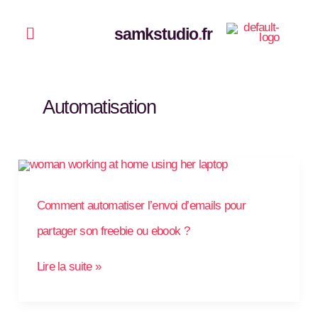
Aller
au
Menu
contenu
samkstudio
.
fr
Automatisation
Comment
automatiser
l’envoi
d’emails
pour
Comment automatiser l’envoi d’emails pour
partager
son
freebie
partager son freebie ou ebook ?
ou
ebook
?
Lire la suite »